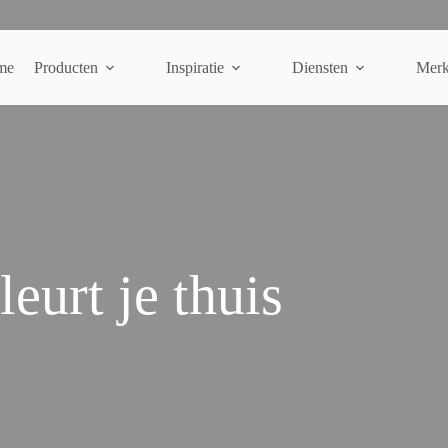
me
Producten
Inspiratie
Diensten
Mer
urt je thuis