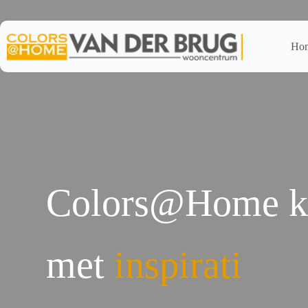
Ga
naar
de
inhoud
Ho
Colors@Home kle
met