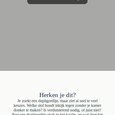
Herken je dit?
Je zoekt een dupligordijn, maar ziet al snel te veel
keuzes. Welke stof houdt inkijk tegen zonder je kamer
donker te maken? Is verduisterend nodig, of juist niet?
Past een dupligordijn strak in het kozijn, en wat doet het