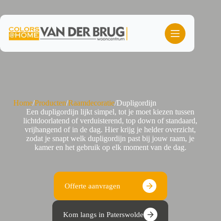
Ga
naar
de
inhoud
Home
/
Producten
/
Raamdecoratie
/
Dupligordijn
Een dupligordijn lijkt simpel, tot je moet kiezen tussen
lichtdoorlatend of verduisterend, top down of standaard,
vrijhangend of in de dag. Hier krijg je helder overzicht,
zodat je snapt welk dupligordijn past bij jouw raam, je
kamer en het gebruik op elk moment van de dag.
Offerte aanvragen
Kom langs in Paterswolde