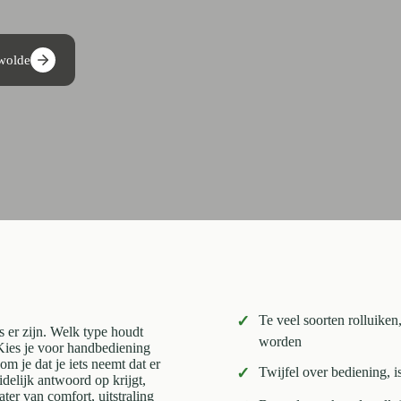
swolde
✓
Te veel soorten rolluiken
s er zijn. Welk type houdt
worden
Kies je voor handbediening
 je dat je iets neemt dat er
✓
Twijfel over bediening, i
uidelijk antwoord op krijgt,
later van comfort, uitstraling