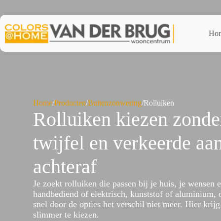
Ga
naar
de
inhoud
Ho
Home
/
Producten
/
Buitenzonwering
/
Rolluiken
Rolluiken kiezen zonde
twijfel en verkeerde a
achteraf
Je zoekt rolluiken die passen bij je huis, je wensen 
handbediend of elektrisch, kunststof of aluminium, 
snel door de opties het verschil niet meer. Hier krij
slimmer te kiezen.