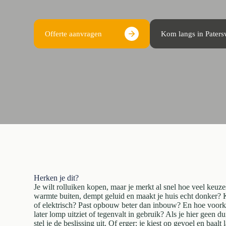
Offerte aanvragen
Kom langs in Pater
Herken je dit?
Je wilt rolluiken kopen, maar je merkt al snel hoe veel keuze
warmte buiten, dempt geluid en maakt je huis echt donker? 
of elektrisch? Past opbouw beter dan inbouw? En hoe voorkom
later lomp uitziet of tegenvalt in gebruik? Als je hier geen d
stel je de beslissing uit. Of erger: je kiest op gevoel en baalt 