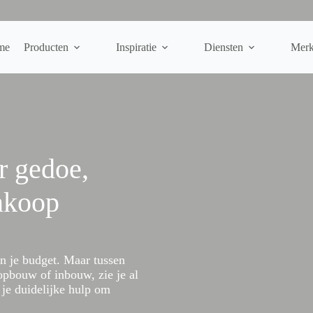
me
Producten
Inspiratie
Diensten
Mer
r gedoe,
ankoop
en je budget. Maar tussen
opbouw of inbouw, zie je al
g je duidelijke hulp om