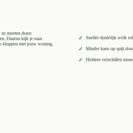
at ze moeten doen:
✓
Sneller duidelijk welk ro
en. Daarna kijk je naar
len kloppen met jouw woning,
✓
Minder kans op spijt doo
✓
Heldere verschillen tuss