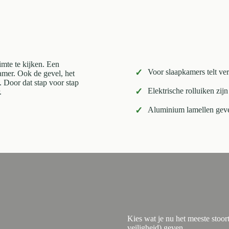
imte te kijken. Een
✓
Voor slaapkamers telt ver
mer. Ook de gevel, het
. Door dat stap voor stap
✓
Elektrische rolluiken zijn
.
✓
Aluminium lamellen geven
Kies wat je nu het meeste stoor
veiligheid) geven.