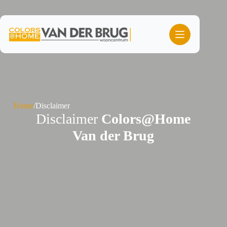
Ga
naar
de
inhoud
Home
/
Disclaimer
Disclaimer
Colors@Home
Van der Brug