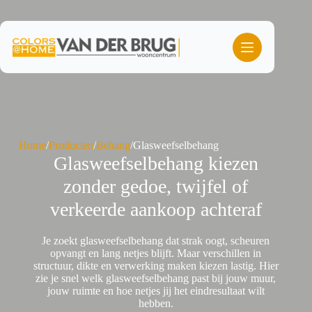
Ga
naar
de
inhoud
Home
/
Producten
/
Behang
/
Glasweefselbehang
Glasweefselbehang kiezen
zonder gedoe, twijfel of
verkeerde aankoop achteraf
Je zoekt glasweefselbehang dat strak oogt, scheuren
opvangt en lang netjes blijft. Maar verschillen in
structuur, dikte en verwerking maken kiezen lastig. Hier
zie je snel welk glasweefselbehang past bij jouw muur,
jouw ruimte en hoe netjes jij het eindresultaat wilt
hebben.