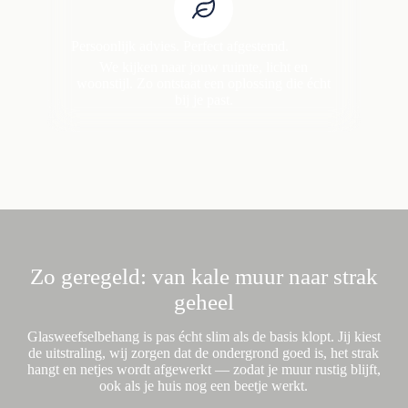
Persoonlijk advies. Perfect afgestemd.
We kijken naar jouw ruimte, licht en
woonstijl. Zo ontstaat een oplossing die écht
bij je past.
Zo geregeld: van kale muur naar strak
geheel
Glasweefselbehang is pas écht slim als de basis klopt. Jij kiest
de uitstraling, wij zorgen dat de ondergrond goed is, het strak
hangt en netjes wordt afgewerkt — zodat je muur rustig blijft,
ook als je huis nog een beetje werkt.