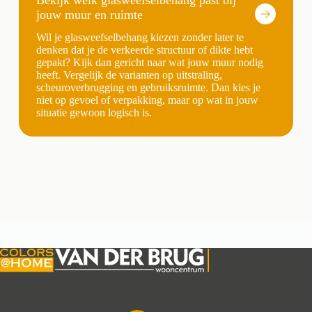
Bekijk welk glasweefselbehang past bij
jouw muur en ruimte
Wil je glasweefselbehang kiezen zonder later te
denken dat je de verkeerde structuur of dikte hebt
gepakt? Kijk dan gericht naar wat jouw muur nodig
heeft. Vergelijk de varianten op uitstraling,
scheuroverbrugging en gebruiksruimte. Dan kies je
niet op gevoel of verpakking, maar op wat in jouw
situatie gewoon logisch is.