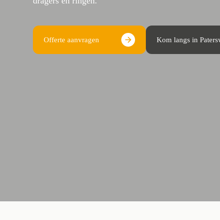
dragers en ringen.
Offerte aanvragen
Kom langs in Pater