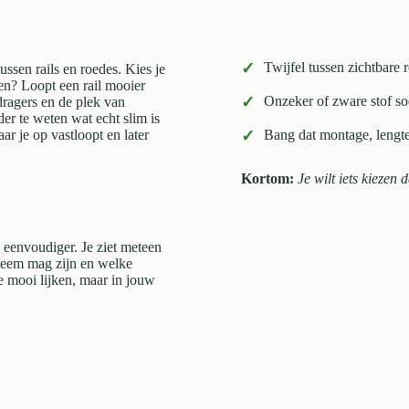
✓
Twijfel tussen zichtbare 
ussen rails en roedes. Kies je
nen? Loopt een rail mooier
✓
Onzeker of zware stof soe
dragers en de plek van
er te weten wat echt slim is
r je op vastloopt en later
✓
Bang dat montage, lengte 
Kortom:
Je wilt iets kiezen
l eenvoudiger. Je ziet meteen
steem mag zijn en welke
 mooi lijken, maar in jouw