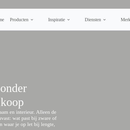
me
Producten
Inspiratie
Diensten
Mer
zonder
skoop
raam en interieur. Alleen de
ouvast: wat past bij zware of
 waar je op let bij lengte,