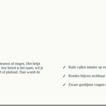
 steunen of ringen. Het helpt
✓
Rails vallen minder op en
, hoe breed is het raam, wil je
d of plafond. Dan wordt de
✓
Roedes blijven zichtbaar 
✓
Zware gordijnen vragen e