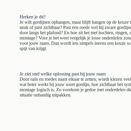
Herken je dit?
Je wilt gordijnen ophangen, maar blijft hangen op de keuze t
strak of juist zichtbaar? Past een roede wel bij zware gordij
door langs het plafond? En hoe zit het met bochten, ringen, 
montage? Voor je het weet vergelijk je losse onderdelen zond
voor jouw raam. Dan wordt iets simpels ineens een keuze waa
spijt van krijgt.
Je ziet snel welke oplossing past bij jouw raam
Door rails en roedes naast elkaar te zetten, wordt kiezen vee
wat beter werkt bij jouw soort gordijn, hoe zichtbaar het sy
montage logisch is. Zo voorkom je gedoe met onderdelen die
situatie onhandig uitpakken.